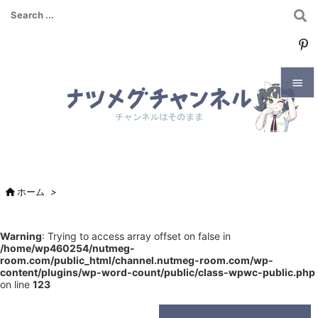


メニュ

サイド


ホーム
>
前へ

Warning
: Trying to access array offset on false in
次へ
/home/wp460254/nutmeg-

room.com/public_html/channel.nutmeg-room.com/wp-
content/plugins/wp-word-count/public/class-wpwc-public.php
検索
on line
123